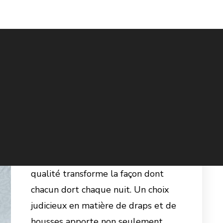
Pourquoi le linge de lit de
qualité est essentiel pour
un sommeil réparateur
FÉVRIER 24, 2026
AUCUN COMMENTAIRE
Investir dans du linge de lit de
qualité transforme la façon dont
chacun dort chaque nuit. Un choix
judicieux en matière de draps et de
housses apporte non seulement