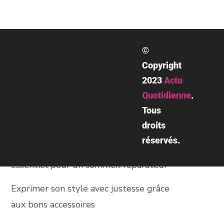
Rechercher
©
RECHERCHER
Copyright
2023
Actu
Quotidienne
.
Recent Posts
Tous
droits
réservés.
Pourquoi le linge de lit de qualité est
essentiel pour un sommeil réparateur
Exprimer son style avec justesse grâce
aux bons accessoires